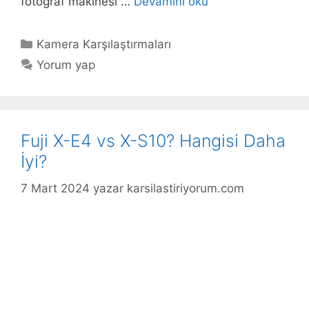
fotoğraf makinesi …
Devamını oku
Kategoriler
Kamera Karşılaştırmaları
Yorum yap
Fuji X-E4 vs X-S10? Hangisi Daha
İyi?
7 Mart 2024
yazar
karsilastiriyorum.com