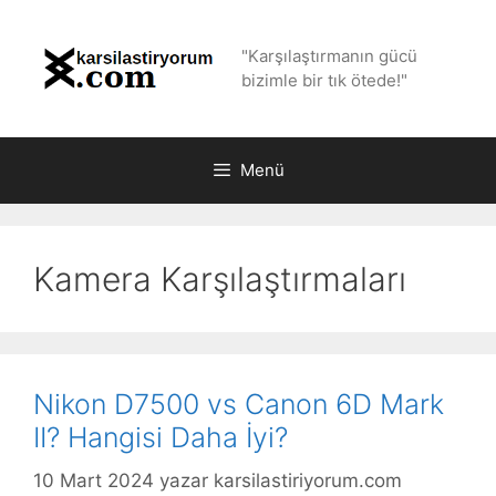
İçeriğe
atla
"Karşılaştırmanın gücü
bizimle bir tık ötede!"
Menü
Kamera Karşılaştırmaları
Nikon D7500 vs Canon 6D Mark
II? Hangisi Daha İyi?
10 Mart 2024
yazar
karsilastiriyorum.com