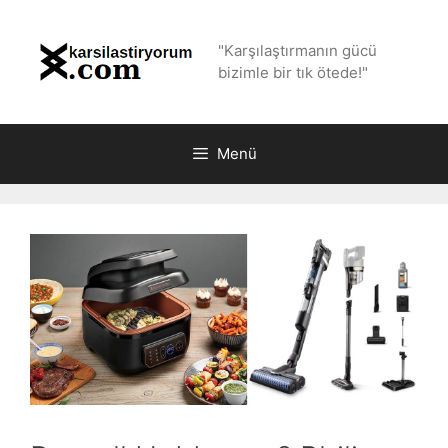
İçeriğe
atla
"Karşılaştırmanın gücü
bizimle bir tık ötede!"
Menü