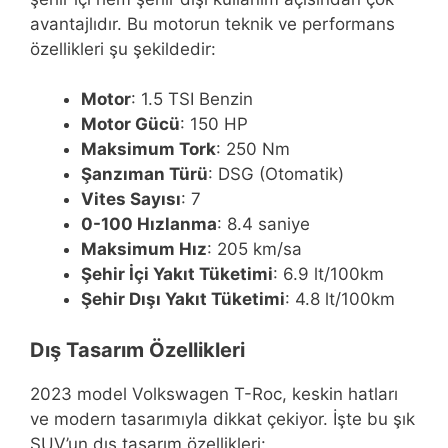
avantajlıdır. Bu motorun teknik ve performans
özellikleri şu şekildedir:
Motor
: 1.5 TSI Benzin
Motor Gücü
: 150 HP
Maksimum Tork
: 250 Nm
Şanzıman Türü
: DSG (Otomatik)
Vites Sayısı
: 7
0-100 Hızlanma
: 8.4 saniye
Maksimum Hız
: 205 km/sa
Şehir İçi Yakıt Tüketimi
: 6.9 lt/100km
Şehir Dışı Yakıt Tüketimi
: 4.8 lt/100km
Dış Tasarım Özellikleri
2023 model Volkswagen T-Roc, keskin hatları
ve modern tasarımıyla dikkat çekiyor. İşte bu şık
SUV’un dış tasarım özellikleri: