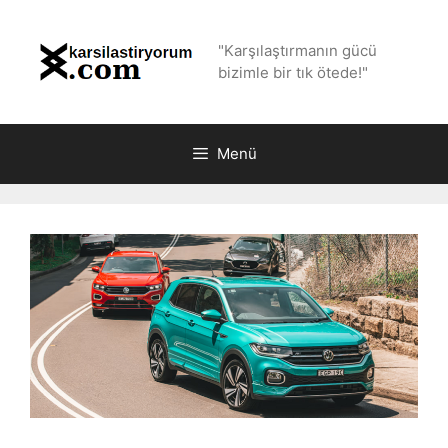
İçeriğe
atla
"Karşılaştırmanın gücü
bizimle bir tık ötede!"
Menü