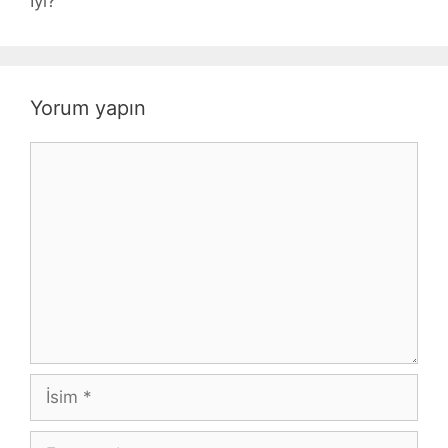
İyi?
Yorum yapın
Yorum
İsim
E-