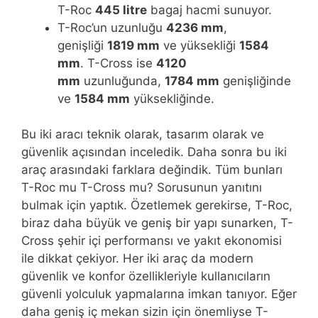
T-Roc
445 litre
bagaj hacmi sunuyor.
T-Roc’un uzunluğu
4236 mm
,
genişliği
1819 mm
ve yüksekliği
1584
mm
. T-Cross ise
4120
mm
uzunluğunda,
1784 mm
genişliğinde
ve
1584 mm
yüksekliğinde.
Bu iki aracı teknik olarak, tasarım olarak ve
güvenlik açısından inceledik. Daha sonra bu iki
araç arasındaki farklara değindik. Tüm bunları
T-Roc mu T-Cross mu? Sorusunun yanıtını
bulmak için yaptık. Özetlemek gerekirse, T-Roc,
biraz daha büyük ve geniş bir yapı sunarken, T-
Cross şehir içi performansı ve yakıt ekonomisi
ile dikkat çekiyor. Her iki araç da modern
güvenlik ve konfor özellikleriyle kullanıcıların
güvenli yolculuk yapmalarına imkan tanıyor. Eğer
daha geniş iç mekan sizin için önemliyse T-