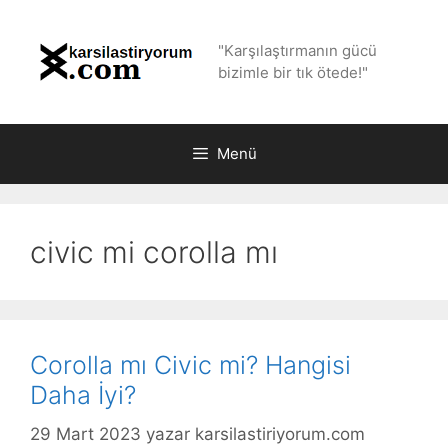
İçeriğe
atla
"Karşılaştırmanın gücü
bizimle bir tık ötede!"
Menü
civic mi corolla mı
Corolla mı Civic mi? Hangisi
Daha İyi?
29 Mart 2023
yazar
karsilastiriyorum.com